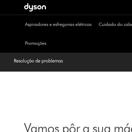
Página
seguinte
Aspiradores e esfregonas elétricas
Cuidado do cab
Promoções
Resolução de problemas
Vamos pôr a sua máq