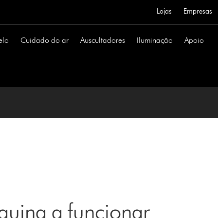
Lojas
Empresas
elo
Cuidado do ar
Auscultadores
Iluminação
Apoio
uina a funcionar