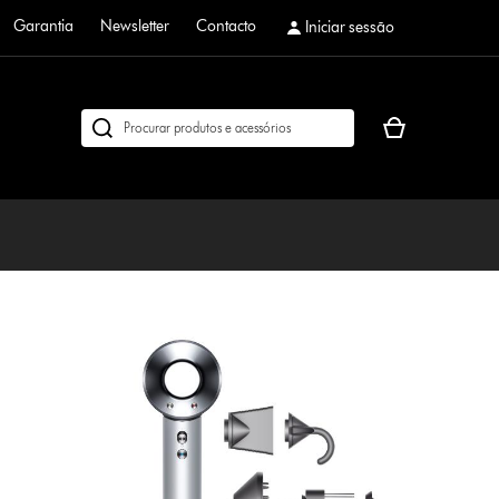
Garantia
Newsletter
Contacto
Iniciar sessão
O
Pesquisar
seu
em
cesto
dyson.pt
de
compras
está
vazio