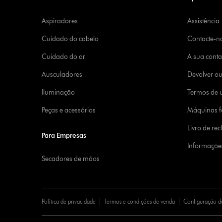
Aspiradores
Assistência
Cuidado do cabelo
Contacte-n
Cuidado do ar
A sua cont
Ausculadores
Devolver o
Iluminação
Termos de u
Peças e acessórios
Máquinas fa
Livro de re
Para Empresas
Informaçõe
Secadores de mãos
Política de privacidade
Termos e condições de venda
Configuração d