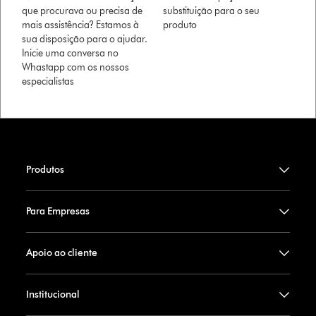
que procurava ou precisa de
substituição para o seu
mais assistência? Estamos à
produto
sua disposição para o ajudar.
Inicie uma conversa no
Whastapp com os nossos
especialistas
Produtos
Para Empresas
Apoio ao cliente
Institucional