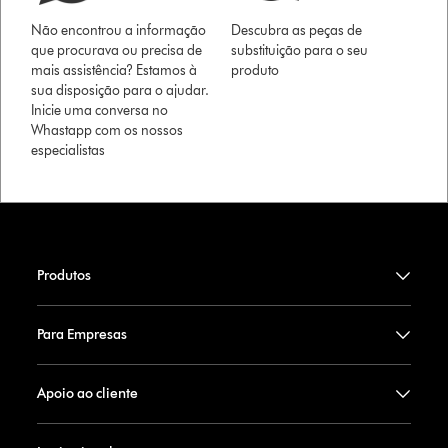
Não encontrou a informação
Descubra as peças de
que procurava ou precisa de
substituição para o seu
mais assistência? Estamos à
produto
sua disposição para o ajudar.
Inicie uma conversa no
Whastapp com os nossos
especialistas
Produtos
Para Empresas
Apoio ao cliente