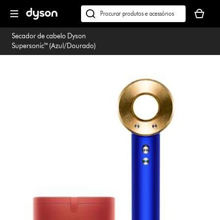
Página
O
seguinte
seu
Pesquisar
cesto
em
Secador de cabelo Dyson
de
dyson.pt
Supersonic™ (Azul/Dourado)
compras
está
vazio