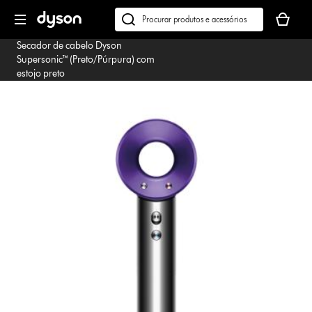
Página
O
seguinte
seu
Pesquisar
cesto
em
Secador de cabelo Dyson
de
dyson.pt
Supersonic™ (Preto/Púrpura) com
compras
estojo preto
está
vazio