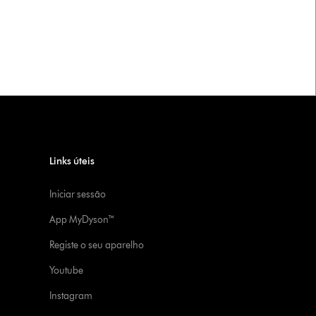
Links úteis
Iniciar sessão
App MyDyson™
Registe o seu aparelho
Youtube
Instagram