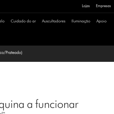
Lojas
Empresas
elo
Cuidado do ar
Auscultadores
Iluminação
Apoio
co/Prateado)
uina a funcionar
ol™