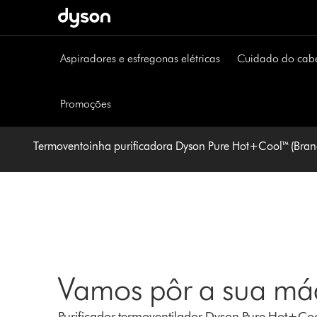
Página
seguinte
Aspiradores e esfregonas elétricas
Cuidado do cab
Promoções
Termoventoinha purificadora Dyson Pure Hot+Cool™ (Bran
Vamos pôr a sua máq
Purificador termoventilador Dyson Pure Hot+Co