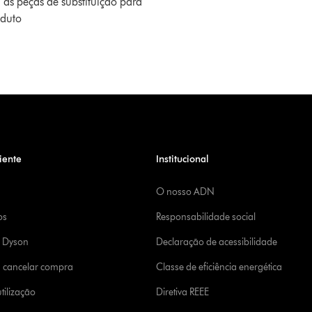
 as peças de substituição para
oduto
iente
Institucional
O nosso ADN
os
Responsabilidade social
a Dyson
Declaração de acessibilidade
u cancelar compra
Classe de eficiência energética
tilização
Diretiva REEE