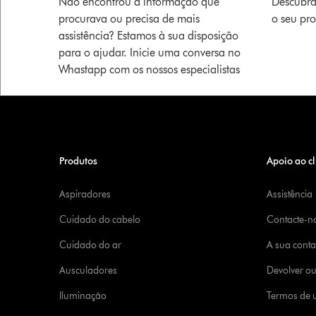
Não encontrou a informação que
Descubra
procurava ou precisa de mais
o seu pr
assistência? Estamos à sua disposição
para o ajudar. Inicie uma conversa no
Whastapp com os nossos especialistas
Produtos
Apoio ao cl
Aspiradores
Assistência
Cuidado do cabelo
Contacte-n
Cuidado do ar
A sua cont
Ausculadores
Devolver o
Iluminação
Termos de u