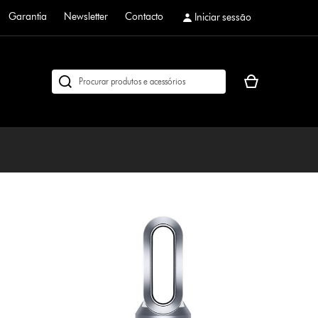
Garantia
Newsletter
Contacto
Iniciar sessão
O
Pesquisar
seu
em
cesto
dyson.pt
de
compras
está
vazio