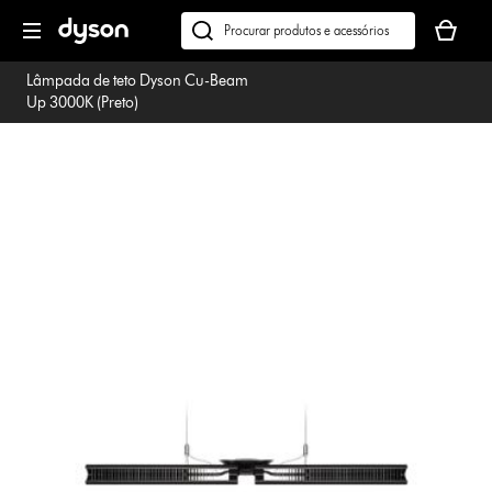
Página
O
seguinte
seu
Pesquisar
cesto
em
Lâmpada de teto Dyson Cu-Beam
de
dyson.pt
Up 3000K (Preto)
compras
está
vazio