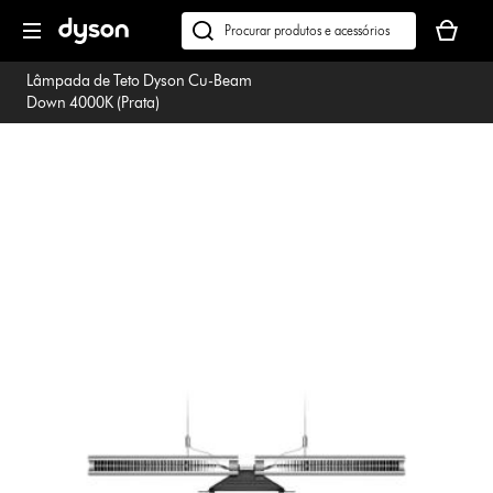
Página
O
seguinte
seu
Pesquisar
cesto
em
Lâmpada de Teto Dyson Cu-Beam
de
dyson.pt
Down 4000K (Prata)
compras
está
vazio