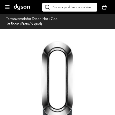
Página
O
seguinte
seu
Pesquisar
cesto
em
Termoventoinha Dyson Hot+Cool
de
dyson.pt
Jet Focus (Preto/Níquel)
compras
está
vazio