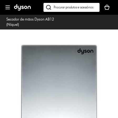
Página
O
seguinte
seu
Pesquisar
cesto
em
Secador de mãos Dyson AB12
de
dyson.pt
(Níquel)
compras
está
vazio