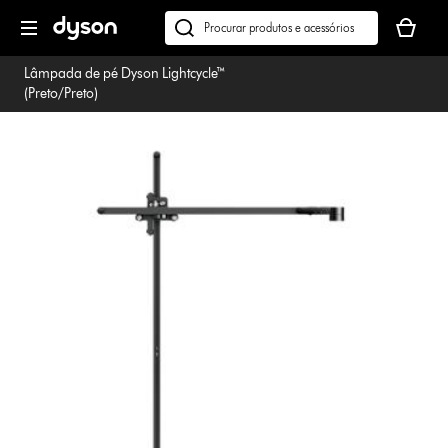
Página
O
seguinte
seu
Pesquisar
cesto
em
Lâmpada de pé Dyson Lightcycle™
de
dyson.pt
(Preto/Preto)
compras
está
vazio