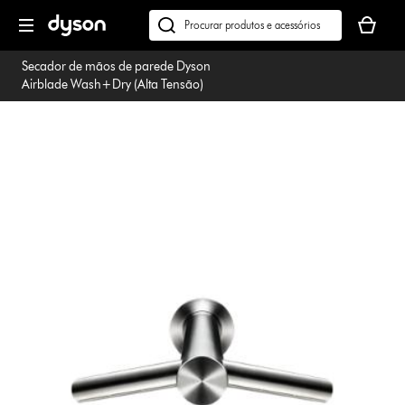
Página
O
seguinte
seu
Pesquisar
cesto
em
Secador de mãos de parede Dyson
de
dyson.pt
Airblade Wash+Dry (Alta Tensão)
compras
está
vazio