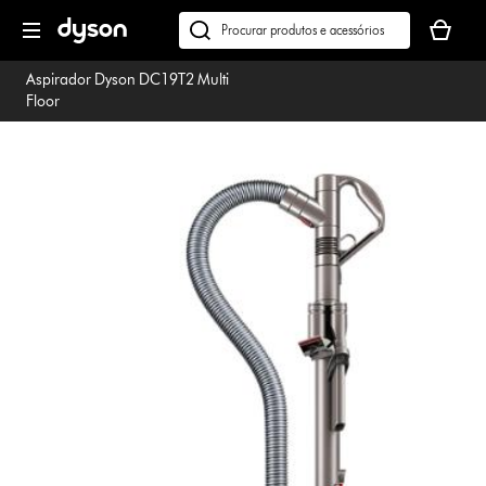
Página
O
seguinte
seu
Pesquisar
cesto
em
Aspirador Dyson DC19T2 Multi
de
dyson.pt
Floor
compras
está
vazio