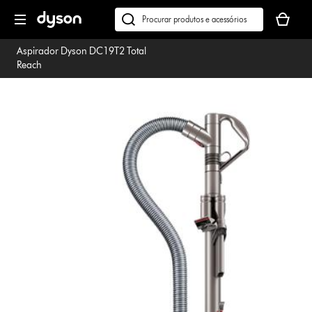
Página
O
seguinte
seu
Pesquisar
cesto
em
Aspirador Dyson DC19T2 Total
de
dyson.pt
Reach
compras
está
vazio