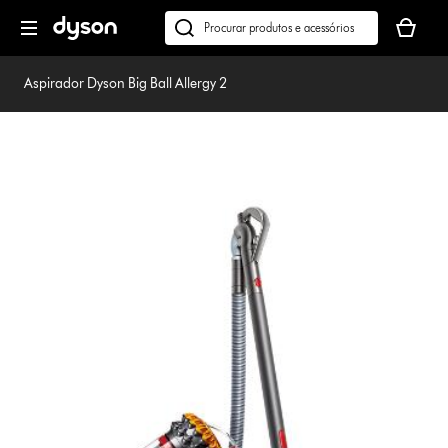
Página
O
seguinte
seu
Pesquisar
cesto
em
de
dyson.pt
Aspirador Dyson Big Ball Allergy 2
compras
está
vazio