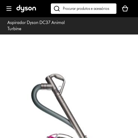
Página
O
seguinte
seu
Pesquisar
cesto
em
Aspirador Dyson DC37 Animal
de
dyson.pt
Turbine
compras
está
vazio