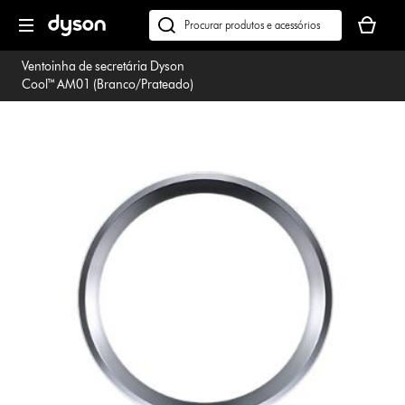
Página
O
seguinte
seu
Pesquisar
cesto
em
Ventoinha de secretária Dyson
de
dyson.pt
Cool™ AM01 (Branco/Prateado)
compras
está
vazio