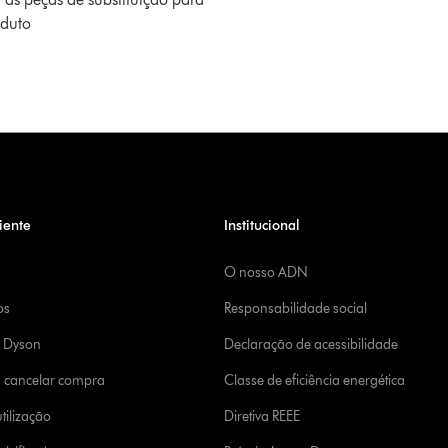
oduto
iente
Institucional
O nosso ADN
os
Responsabilidade social
a Dyson
Declaração de acessibilidade
u cancelar compra
Classe de eficiência energética
tilização
Diretiva REEE