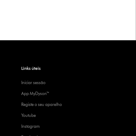
Links úteis
Iniciar sessão
App MyDyson™
Registe o seu aparelho
Youtube
Instagram