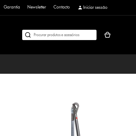
Garantia
Newsletter
Contacto
Iniciar sessão
O
Pesquisar
seu
em
cesto
dyson.pt
de
compras
está
vazio