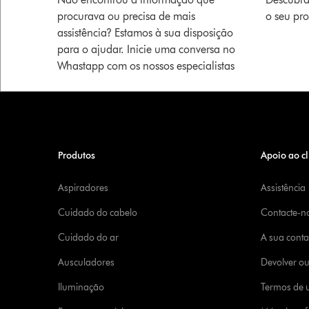
procurava ou precisa de mais
o seu pr
assistência? Estamos à sua disposição
para o ajudar. Inicie uma conversa no
Whastapp com os nossos especialistas
Produtos
Apoio ao cl
Aspiradores
Assistência
Cuidado do cabelo
Contacte-n
Cuidado do ar
A sua cont
Ausculadores
Devolver o
Iluminação
Termos de u