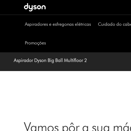
Página
seguinte
Aspiradores e esfregonas elétricas
Cuidado do cab
Promoções
Aspirador Dyson Big Ball Multifloor 2
Vamos pôr a sua máq