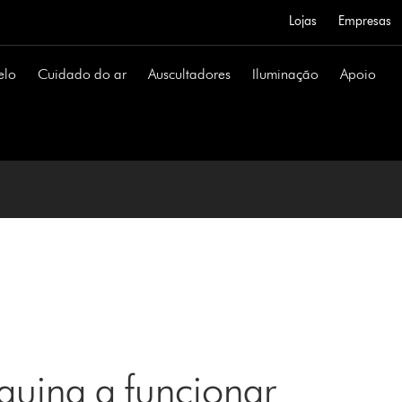
Lojas
Empresas
elo
Cuidado do ar
Auscultadores
Iluminação
Apoio
uina a funcionar