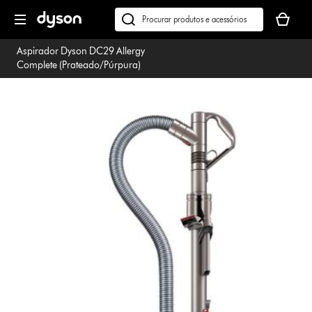
Página
O
seguinte
seu
Pesquisar
cesto
em
Aspirador Dyson DC29 Allergy
de
dyson.pt
Complete (Prateado/Púrpura)
compras
está
vazio