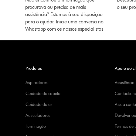
procurava ou precisa de mais
o seu pr
assistência? Estamos à sua disposição
para o ajudar. Inicie uma conversa no
Whastapp com os nossos especialistas
Produtos
Apoio ao cl
Aspiradores
Assistência
Cuidado do cabelo
Contacte-n
Cuidado do ar
A sua cont
Ausculadores
Devolver o
Iluminação
Termos de u