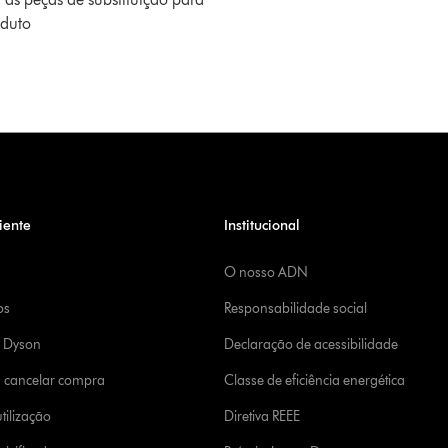
oduto
iente
Institucional
O nosso ADN
os
Responsabilidade social
a Dyson
Declaração de acessibilidade
u cancelar compra
Classe de eficiência energética
tilização
Diretiva REEE