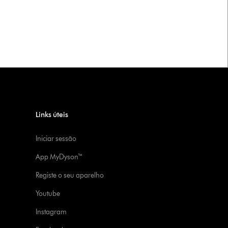
Links úteis
Iniciar sessão
App MyDyson™
Registe o seu aparelho
Youtube
Instagram