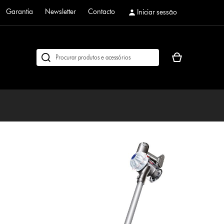
Garantia
Newsletter
Contacto
Iniciar sessão
O
Pesquisar
seu
em
cesto
dyson.pt
de
compras
está
vazio