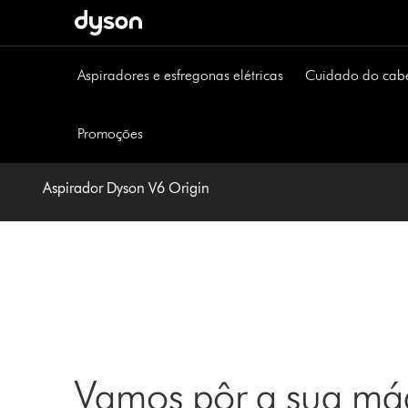
Página
seguinte
Aspiradores e esfregonas elétricas
Cuidado do cab
Promoções
Aspirador Dyson V6 Origin
Vamos pôr a sua máq