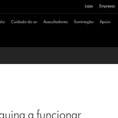
Lojas
Empresas
elo
Cuidado do ar
Auscultadores
Iluminação
Apoio
uina a funcionar