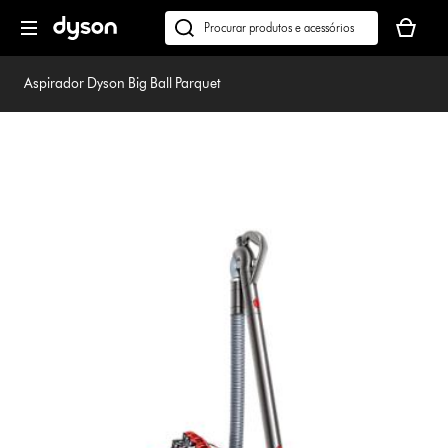
Página
O
seguinte
seu
Pesquisar
cesto
em
de
dyson.pt
Aspirador Dyson Big Ball Parquet
compras
está
vazio