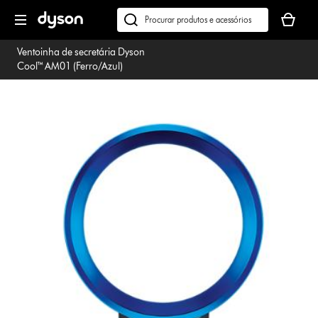
Página
O
seguinte
seu
Pesquisar
cesto
em
Ventoinha de secretária Dyson
de
dyson.pt
Cool™ AM01 (Ferro/Azul)
compras
está
vazio