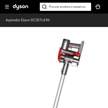
Página
O
seguinte
seu
Pesquisar
cesto
em
de
dyson.pt
Aspirador Dyson DC35 Full Kit
compras
está
vazio