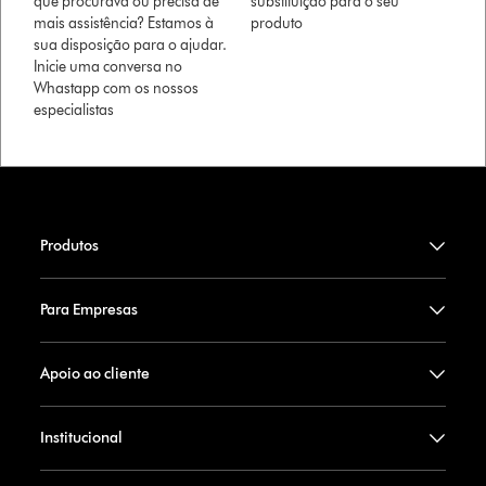
que procurava ou precisa de
substituição para o seu
mais assistência? Estamos à
produto
sua disposição para o ajudar.
Inicie uma conversa no
Whastapp com os nossos
especialistas
Produtos
Para Empresas
Apoio ao cliente
Institucional