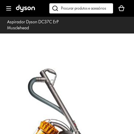
Página
O
seguinte
seu
Pesquisar
cesto
em
Aspirador Dyson DC37C ErP
de
dyson.pt
Musclehead
compras
está
vazio