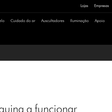
Lojas
Empresas
elo
Cuidado do ar
Auscultadores
Iluminação
Apoio
uina a funcionar