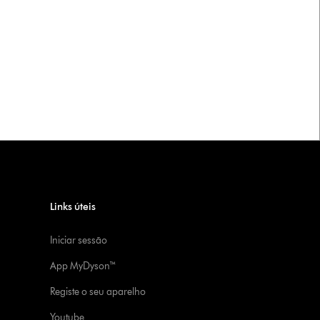
Links úteis
Iniciar sessão
App MyDyson™
Registe o seu aparelho
Youtube