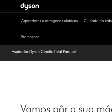
Página
seguinte
Aspiradores e esfregonas elétricas
Cuidado do cab
Promoções
Aspirador Dyson Cinetic Total Parquet
Vamos pôr a sua máq