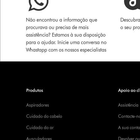
Não encontrou a informação que
Descubra
procurava ou precisa de mais
o seu pr
assistência? Estamos à sua disposição
para o ajudar. Inicie uma conversa no
Whastapp com os nossos especialistas
Produtos
Apoio ao cl
Aspiradores
Assistência
Cuidado do cabelo
Contacte-n
Cuidado do ar
A sua cont
Ausculadores
Devolver o