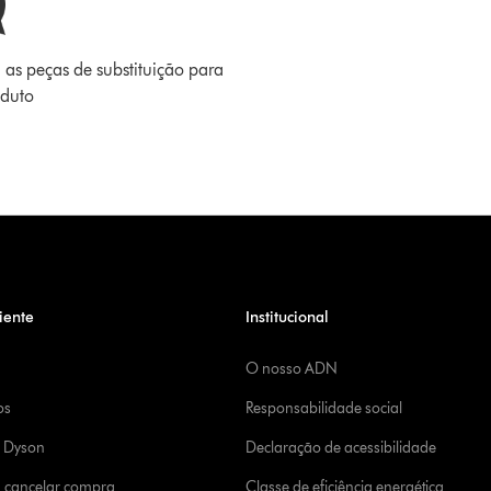
 as peças de substituição para
oduto
iente
Institucional
O nosso ADN
os
Responsabilidade social
a Dyson
Declaração de acessibilidade
u cancelar compra
Classe de eficiência energética