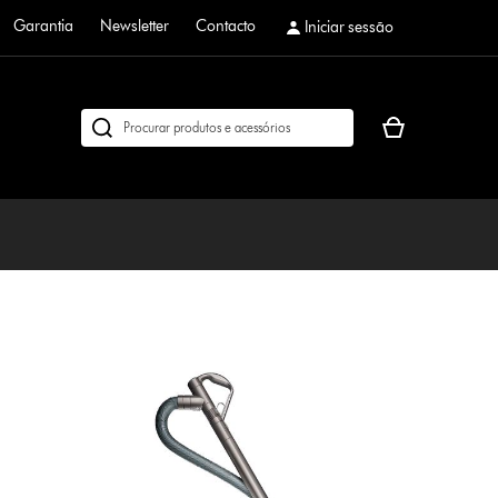
Garantia
Newsletter
Contacto
Iniciar sessão
O
Pesquisar
seu
em
cesto
dyson.pt
de
compras
está
vazio