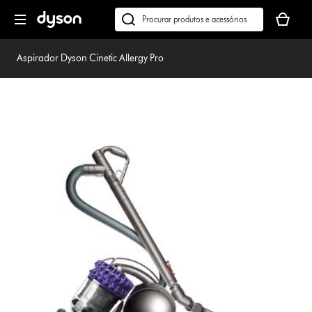
Página
O
seguinte
seu
Pesquisar
cesto
em
de
dyson.pt
Aspirador Dyson Cinetic Allergy Pro
compras
está
vazio