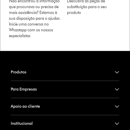
Não encontrou a informação
Descubra as peças de
que procurava ou precisa de
substituição para o seu
mais assistência? Estamos à
produto
sua disposição para o ajudar.
Inicie uma conversa no
Whastapp com os nossos
especialistas
Produtos
Para Empresas
Apoio ao cliente
Institucional