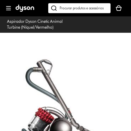
Página
O
seguinte
seu
Pesquisar
cesto
em
Aspirador Dyson Cinetic Animal
de
dyson.pt
Turbine (Níquel/Vermelho)
compras
está
vazio