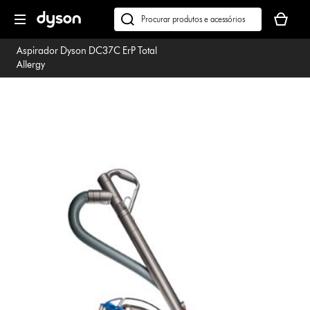
Página
O
seguinte
seu
Pesquisar
cesto
em
Aspirador Dyson DC37C ErP Total
de
dyson.pt
Allergy
compras
está
vazio