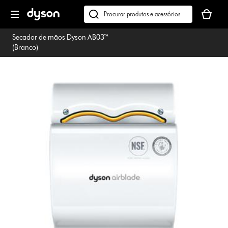
Página
O
seguinte
seu
Pesquisar
cesto
em
Secador de mãos Dyson AB03™
de
dyson.pt
(Branco)
compras
está
vazio