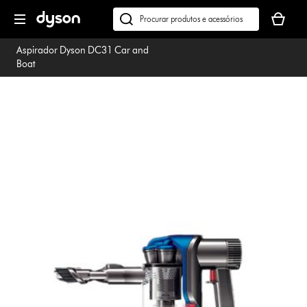
Página
O
seguinte
seu
Pesquisar
cesto
em
Aspirador Dyson DC31 Car and
de
dyson.pt
Boat
compras
está
vazio