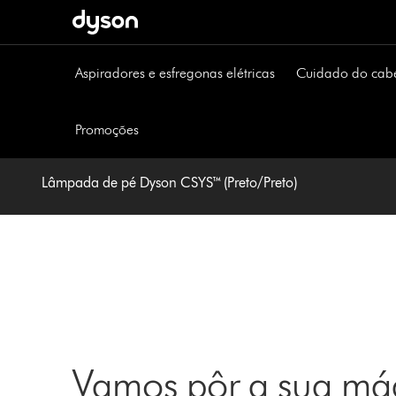
Página
seguinte
Aspiradores e esfregonas elétricas
Cuidado do cab
Promoções
Lâmpada de pé Dyson CSYS™ (Preto/Preto)
Vamos pôr a sua máq