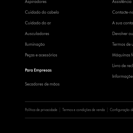
Aspiradores
Assistência
Cuidado do cabelo
Contacte-n
Cuidado do ar
A sua cont
Ausculadores
Devolver o
Iluminação
Termos de u
Peças e acessórios
Máquinas fa
Livro de re
Para Empresas
Informaçõe
Secadores de mãos
Política de privacidade
Termos e condições de venda
Configuração d