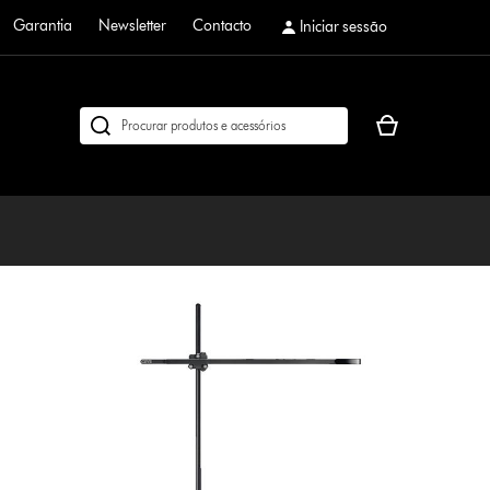
Garantia
Newsletter
Contacto
Iniciar sessão
O
Pesquisar
seu
em
cesto
dyson.pt
de
compras
está
vazio