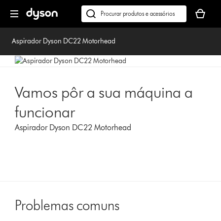
Página
O
seguinte
seu
Pesquisar
cesto
em
de
dyson.pt
Aspirador Dyson DC22 Motorhead
compras
está
vazio
Vamos pôr a sua máquina a
funcionar
Aspirador Dyson DC22 Motorhead
Problemas comuns