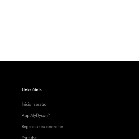
Links úteis
Iniciar sessão
App MyDyson™
Registe o seu aparelho
Youtube