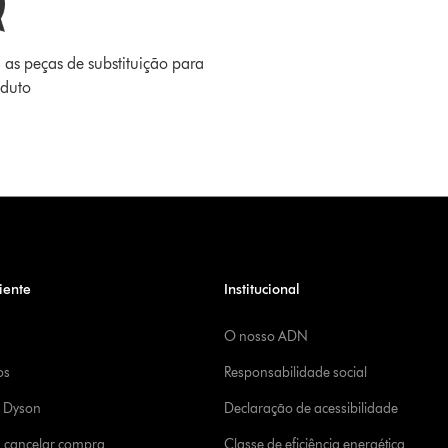
 as peças de substituição para
oduto
iente
Institucional
O nosso ADN
os
Responsabilidade social
a Dyson
Declaração de acessibilidade
u cancelar compra
Classe de eficiência energética