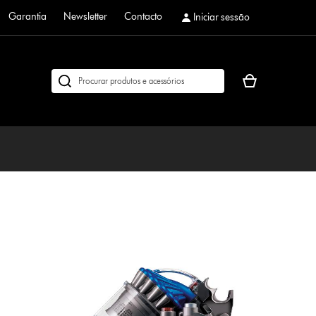
Garantia
Newsletter
Contacto
Iniciar sessão
O
Pesquisar
seu
em
cesto
dyson.pt
de
compras
está
vazio