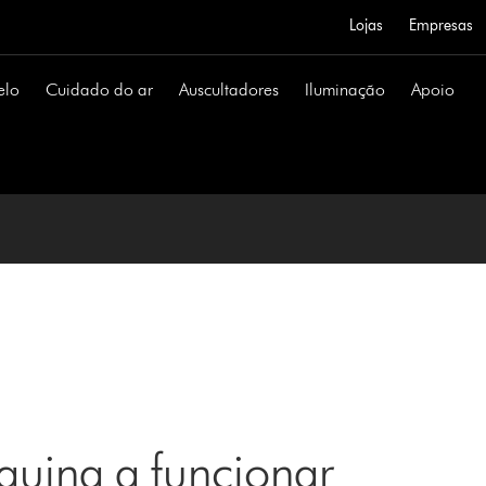
Lojas
Empresas
elo
Cuidado do ar
Auscultadores
Iluminação
Apoio
uina a funcionar