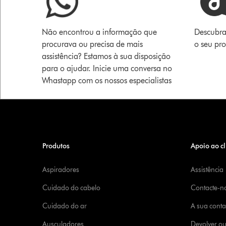
Não encontrou a informação que
Descubra
procurava ou precisa de mais
o seu pr
assistência? Estamos à sua disposição
para o ajudar. Inicie uma conversa no
Whastapp com os nossos especialistas
Produtos
Apoio ao cl
Aspiradores
Assistência
Cuidado do cabelo
Contacte-n
Cuidado do ar
A sua cont
Ausculadores
Devolver o