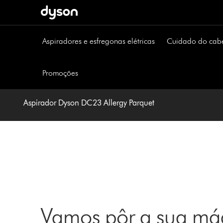
Página
seguinte
Aspiradores e esfregonas elétricas
Cuidado do cab
Promoções
Aspirador Dyson DC23 Allergy Parquet
Vamos pôr a sua máq