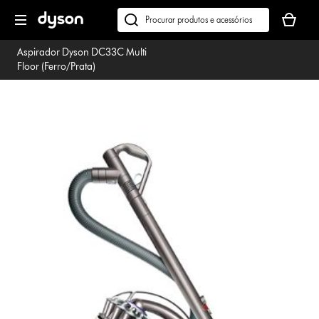
Página
O
seguinte
seu
Pesquisar
cesto
em
Aspirador Dyson DC33C Multi
de
dyson.pt
Floor (Ferro/Prata)
compras
está
vazio