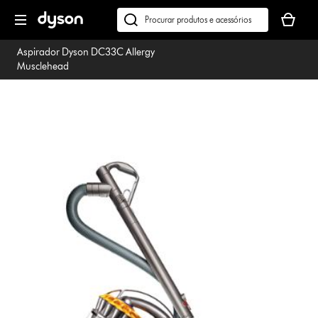
Página
O
seguinte
seu
Pesquisar
cesto
em
Aspirador Dyson DC33C Allergy
de
dyson.pt
Musclehead
compras
está
vazio