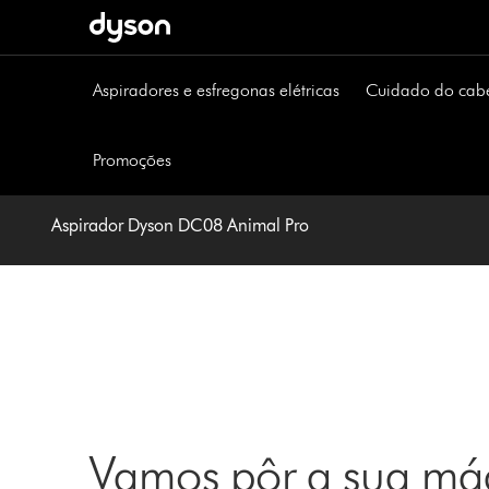
Página
seguinte
Aspiradores e esfregonas elétricas
Cuidado do cab
Promoções
Aspirador Dyson DC08 Animal Pro
Vamos pôr a sua máq