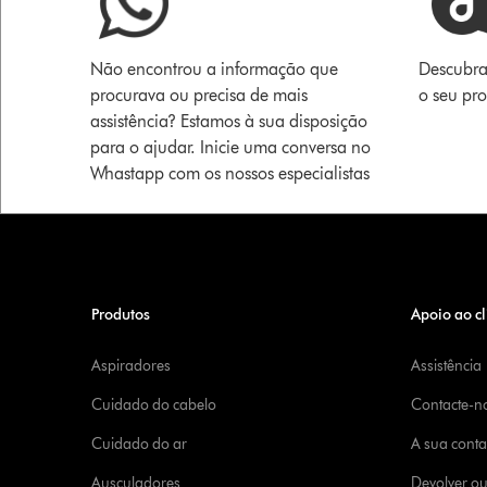
Não encontrou a informação que
Descubra
procurava ou precisa de mais
o seu pr
assistência? Estamos à sua disposição
para o ajudar. Inicie uma conversa no
Whastapp com os nossos especialistas
Produtos
Apoio ao cl
Aspiradores
Assistência
Cuidado do cabelo
Contacte-n
Cuidado do ar
A sua cont
Ausculadores
Devolver o