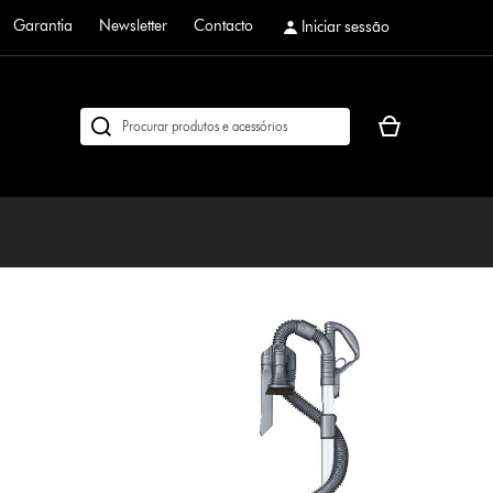
Garantia
Newsletter
Contacto
Iniciar sessão
O
Pesquisar
seu
em
cesto
dyson.pt
de
compras
está
vazio