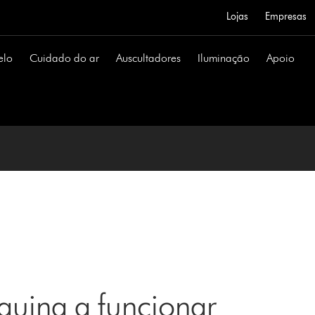
Lojas
Empresas
elo
Cuidado do ar
Auscultadores
Iluminação
Apoio
uina a funcionar