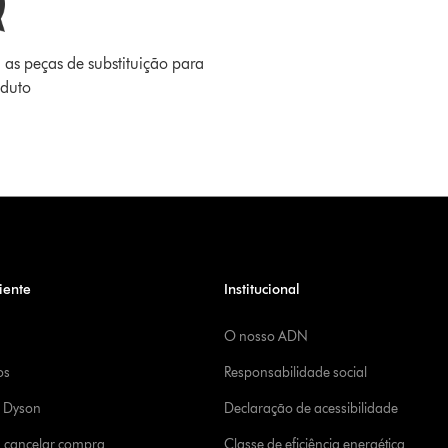
 as peças de substituição para
oduto
iente
Institucional
O nosso ADN
os
Responsabilidade social
a Dyson
Declaração de acessibilidade
u cancelar compra
Classe de eficiência energética