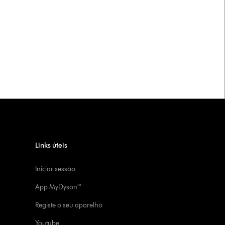
Links úteis
Iniciar sessão
App MyDyson™
Registe o seu aparelho
Youtube