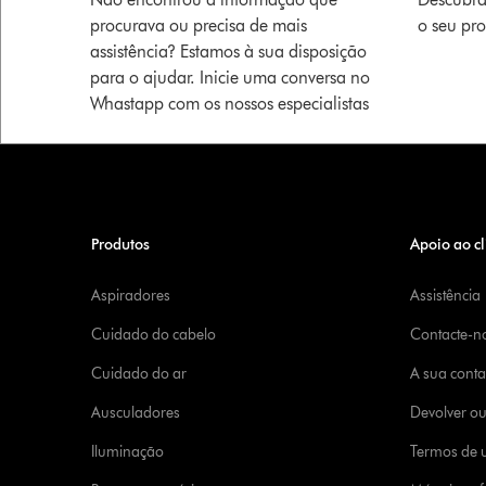
procurava ou precisa de mais
o seu pr
assistência? Estamos à sua disposição
para o ajudar. Inicie uma conversa no
Whastapp com os nossos especialistas
Produtos
Apoio ao cl
Aspiradores
Assistência
Cuidado do cabelo
Contacte-n
Cuidado do ar
A sua cont
Ausculadores
Devolver o
Iluminação
Termos de u