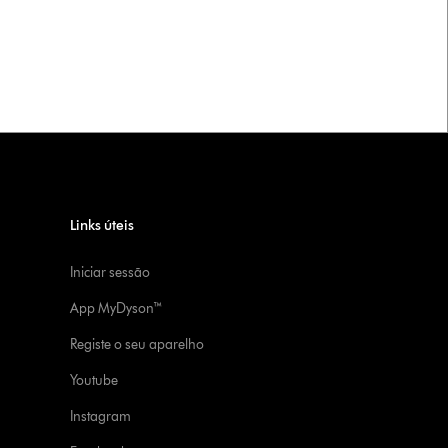
Links úteis
Iniciar sessão
App MyDyson™
Registe o seu aparelho
Youtube
Instagram