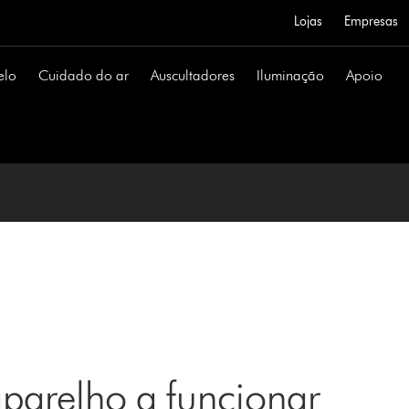
Lojas
Empresas
elo
Cuidado do ar
Auscultadores
Iluminação
Apoio
aparelho a funcionar