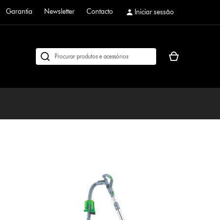
Garantia
Newsletter
Contacto
Iniciar sessão
O
Pesquisar
seu
em
cesto
dyson.pt
de
compras
está
vazio