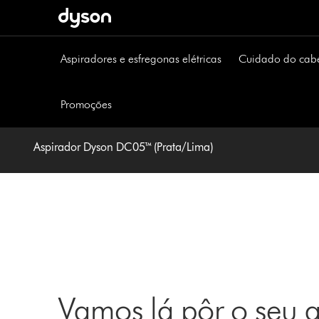
Página
seguinte
Aspiradores e esfregonas elétricas
Cuidado do cab
Promoções
Aspirador Dyson DC05™ (Prata/Lima)
Vamos lá pôr o seu 