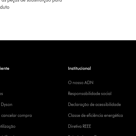
oduto
iente
Institucional
O nosso ADN
os
Responsabilidade social
a Dyson
Declaração de acessibilidade
u cancelar compra
Classe de eficiência energética
tilização
Diretiva REEE