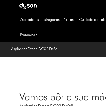
Página
seguinte
Aspiradores e esfregonas elétricas
Cuidado do cab
Promoções
Aspirador Dyson DC02 DeStijl
Vamos pôr a sua máq
Aspirador Dyson DC02 DeStijl