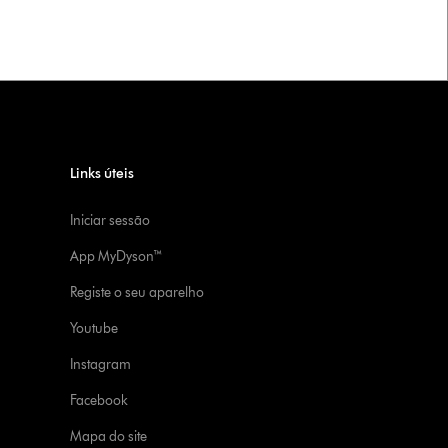
Links úteis
Iniciar sessão
App MyDyson™
Registe o seu aparelho
Youtube
Instagram
Facebook
Mapa do site