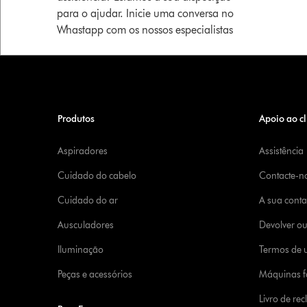
para o ajudar. Inicie uma conversa no
Whastapp com os nossos especialistas
Produtos
Apoio ao cl
Aspiradores
Assistência
Cuidado do cabelo
Contacte-n
Cuidado do ar
A sua cont
Ausculadores
Devolver o
Iluminação
Termos de u
Peças e acessórios
Máquinas fa
Livro de re