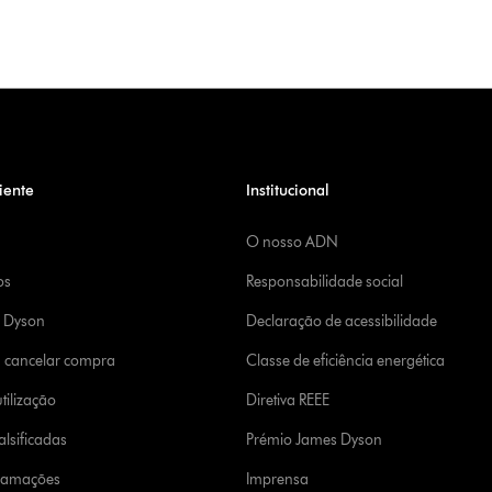
iente
Institucional
O nosso ADN
os
Responsabilidade social
a Dyson
Declaração de acessibilidade
u cancelar compra
Classe de eficiência energética
tilização
Diretiva REEE
lsificadas
Prémio James Dyson
clamações
Imprensa