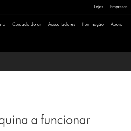
Lojas
Empresas
elo
Cuidado do ar
Auscultadores
Iluminação
Apoio
uina a funcionar