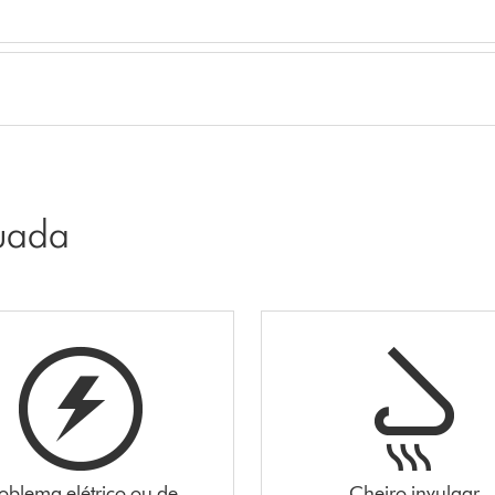
uada
oblema elétrico ou de
Cheiro invulgar