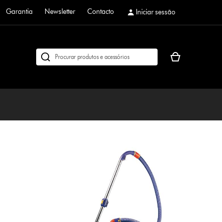
Garantia
Newsletter
Contacto
Iniciar sessão
O
Pesquisar
seu
em
cesto
dyson.pt
de
compras
está
vazio