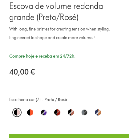
Escova de volume redonda
grande (Preto/Rosé)
With long, fine bristles for creating tension when styling.
Engineered to shape and create more volume.¹
Compre hoje e receba em 24/72h.
40,00 €
Escolher a cor (7) -
Preto / Rosé
O
p
t