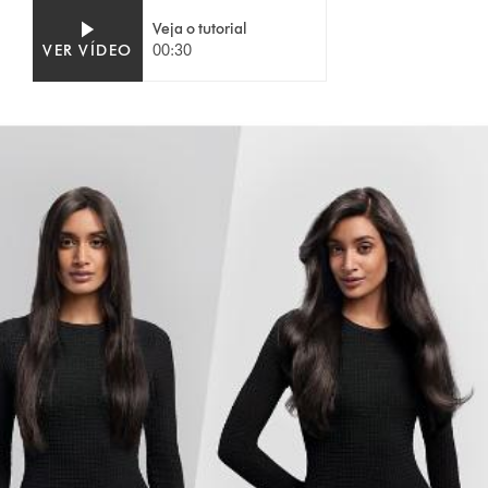
Video
Abrir
Veja o tutorial
Transcript
a
VER VÍDEO
00:30
transcrição
do
vídeo