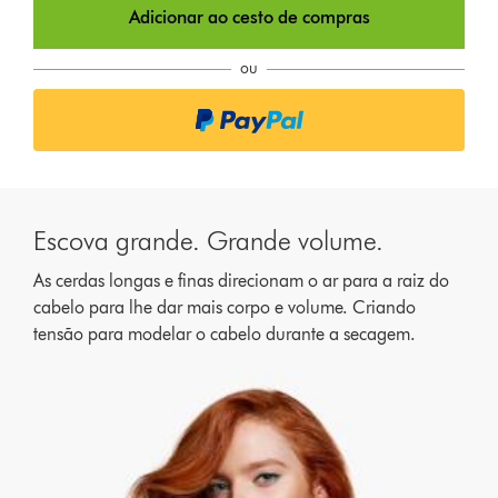
Adicionar ao cesto de compras
i
o
ou
n
s
Escova grande. Grande volume.
As cerdas longas e finas direcionam o ar para a raiz do
cabelo para lhe dar mais corpo e volume. Criando
tensão para modelar o cabelo durante a secagem.