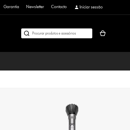
Garantia
Newsletter
Contacto
Iniciar sessão
O
Pesquisar
seu
em
cesto
dyson.pt
de
compras
está
vazio