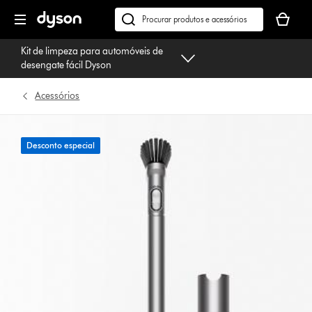
Página
O
seguinte
seu
Pesquisar
cesto
em
Kit de limpeza para automóveis de
de
dyson.pt
desengate fácil Dyson
compras
está
Acessórios
vazio
Desconto especial