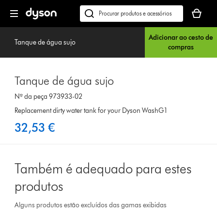
Página
O
seguinte
seu
Pesquisar
cesto
em
de
Adicionar ao cesto de
dyson.pt
Tanque de água sujo
compras
compras
está
vazio
Tanque de água sujo
Nº da peça 973933-02
Replacement dirty water tank for your Dyson WashG1
32,53 €
Também é adequado para estes
produtos
Alguns produtos estão excluídos das gamas exibidas