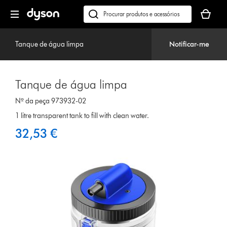
Página
O
seguinte
seu
Pesquisar
cesto
em
de
dyson.pt
Tanque de água limpa
Notificar-me
compras
está
vazio
Tanque de água limpa
Nº da peça 973932-02
1 litre transparent tank to fill with clean water.
32,53 €