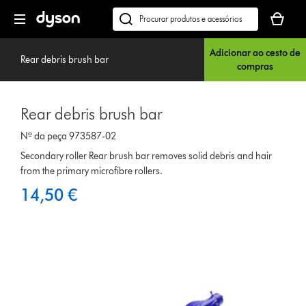
Página
O
seguinte
seu
Pesquisar
cesto
em
de
Adicionar ao cesto de
dyson.pt
Rear debris brush bar
compras
compras
está
vazio
Rear debris brush bar
Nº da peça 973587-02
Secondary roller Rear brush bar removes solid debris and hair
from the primary microfibre rollers.
14,50 €