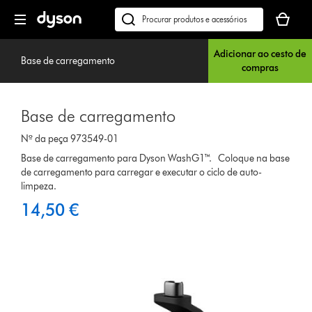
Página
O
seguinte
seu
Pesquisar
cesto
em
de
Adicionar ao cesto de
dyson.pt
Base de carregamento
compras
compras
está
vazio
Base de carregamento
Nº da peça 973549-01
Base de carregamento para Dyson WashG1™. Coloque na base
de carregamento para carregar e executar o ciclo de auto-
limpeza.
14,50 €