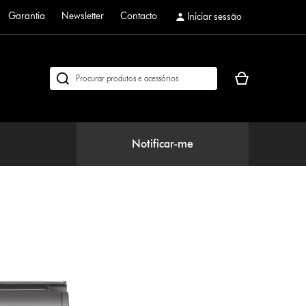
Garantia
Newsletter
Contacto
Iniciar sessão
O
Pesquisar
seu
em
cesto
dyson.pt
de
compras
Notificar-me
está
vazio