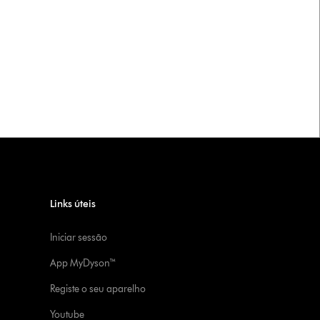
Links úteis
Iniciar sessão
App MyDyson™
Registe o seu aparelho
Youtube