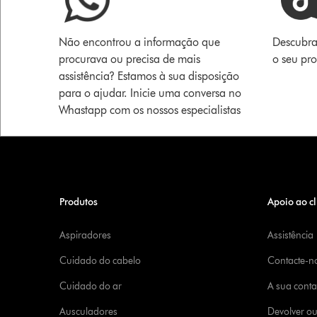
Não encontrou a informação que
Descubra
procurava ou precisa de mais
o seu pr
assistência? Estamos à sua disposição
para o ajudar. Inicie uma conversa no
Whastapp com os nossos especialistas
Produtos
Apoio ao cl
Aspiradores
Assistência
Cuidado do cabelo
Contacte-n
Cuidado do ar
A sua cont
Ausculadores
Devolver o