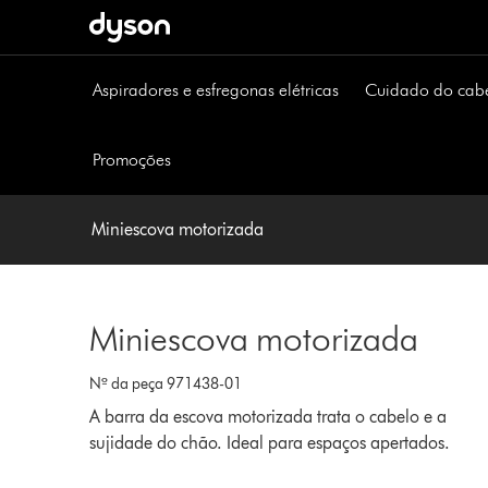
Página
seguinte
Aspiradores e esfregonas elétricas
Cuidado do cab
Promoções
Miniescova motorizada
Miniescova motorizada
Nº da peça 971438-01
A barra da escova motorizada trata o cabelo e a
sujidade do chão. Ideal para espaços apertados.