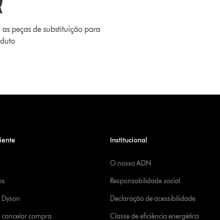
 as peças de substituição para
oduto
iente
Institucional
O nosso ADN
os
Responsabilidade social
a Dyson
Declaração de acessibilidade
u cancelar compra
Classe de eficiência energética