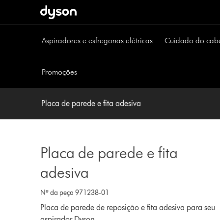
Página
seguinte
Aspiradores e esfregonas elétricas
Cuidado do cab
Promoções
Placa de parede e fita adesiva
Placa de parede e fita
adesiva
Nº da peça 971238-01
Placa de parede de reposição e fita adesiva para seu
aspirador Dyson.