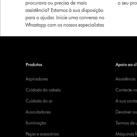
procurava ou precisa de mais
o seu pr
assistência? Estamos à sua disposição
para o ajudar. Inicie uma conversa no
Whastapp com os nossos especialistas
Produtos
Apoio ao cl
Aspiradores
Assistência
Cuidado do cabelo
Contacte-n
Cuidado do ar
A sua cont
Ausculadores
Devolver o
Iluminação
Termos de u
Peças e acessórios
Máquinas fa