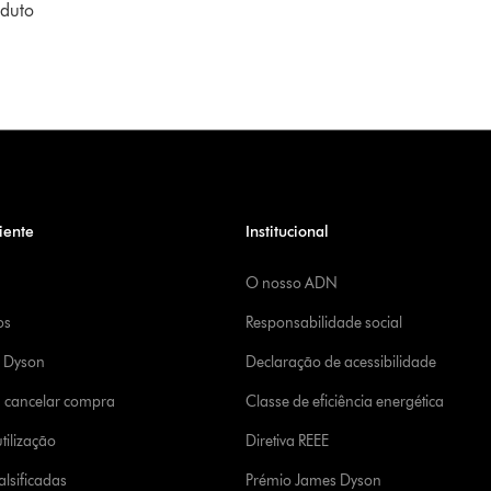
oduto
iente
Institucional
O nosso ADN
os
Responsabilidade social
a Dyson
Declaração de acessibilidade
u cancelar compra
Classe de eficiência energética
tilização
Diretiva REEE
lsificadas
Prémio James Dyson