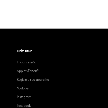
Links úteis
Iniciar sessão
App MyDyson™
Registe o seu aparelho
Youtube
Instagram
Facebook