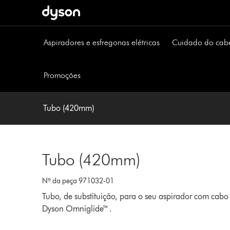
Página
seguinte
Aspiradores e esfregonas elétricas
Cuidado do cab
Promoções
Tubo (420mm)
Tubo (420mm)
Nº da peça 971032-01
Tubo, de substituição, para o seu aspirador com cabo
Dyson Omniglide™ .