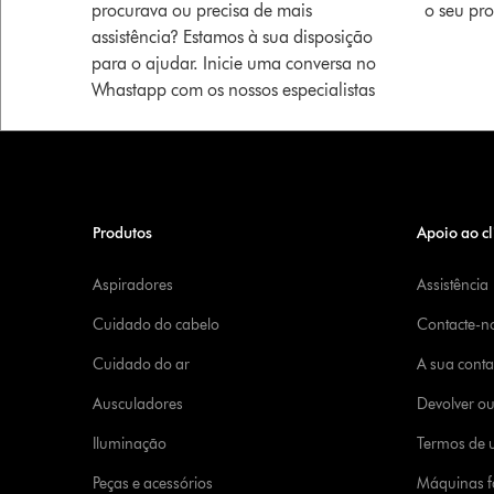
procurava ou precisa de mais
o seu pr
assistência? Estamos à sua disposição
para o ajudar. Inicie uma conversa no
Whastapp com os nossos especialistas
Produtos
Apoio ao cl
Aspiradores
Assistência
Cuidado do cabelo
Contacte-n
Cuidado do ar
A sua cont
Ausculadores
Devolver o
Iluminação
Termos de u
Peças e acessórios
Máquinas fa