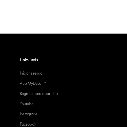
Links úteis
Iniciar sessão
App MyDyson™
Registe o seu aparelho
Youtube
Instagram
Facebook