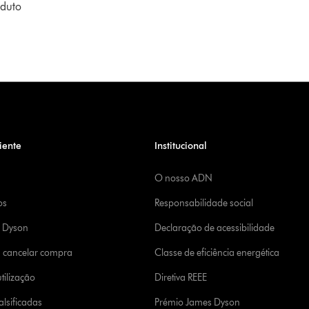
oduto
iente
Institucional
O nosso ADN
os
Responsabilidade social
a Dyson
Declaração de acessibilidade
u cancelar compra
Classe de eficiência energética
tilização
Diretiva REEE
lsificadas
Prémio James Dyson