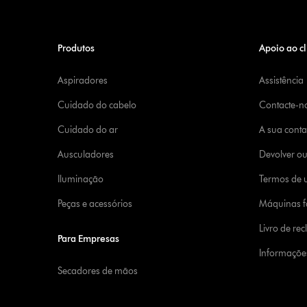
Produtos
Apoio ao cl
Aspiradores
Assistência
Cuidado do cabelo
Contacte-n
Cuidado do ar
A sua cont
Ausculadores
Devolver o
Iluminação
Termos de u
Peças e acessórios
Máquinas fa
Livro de re
Para Empresas
Informaçõe
Secadores de mãos