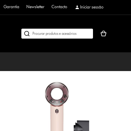
Garantia
Newsletter
Contacto
Iniciar sessão
O
Pesquisar
seu
em
cesto
dyson.pt
de
compras
está
vazio