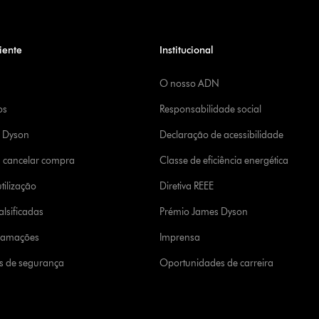
iente
Institucional
O nosso ADN
os
Responsabilidade social
a Dyson
Declaração de acessibilidade
u cancelar compra
Classe de eficiência energética
tilização
Diretiva REEE
lsificadas
Prémio James Dyson
clamações
Imprensa
s de segurança
Oportunidades de carreira