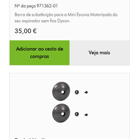
Nº da peça 971362-01
a
Barra de substituição para a Mini Escova Motorizada do
Mini
seu aspirador sem fios Dyson.
Escova
35,00 €
Motorizada
Adicionar ao cesto de
Veja mais
compras
Roda