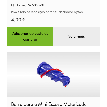
e
Nº da peça 965338-01
rolo
Eixo e rolo de reposição para seu aspirador Dyson.
4,00 €
Adicionar ao cesto de
Veja mais
compras
Barra
Barra para a Mini Escova Motorizada
para