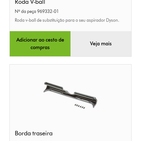
Roda V-ball
V-
Nº da peça 969332-01
ball
Roda v-ball de substituição para o seu aspirador Dyson.
Adicionar ao cesto de
Veja mais
compras
Borda
Borda traseira
traseira