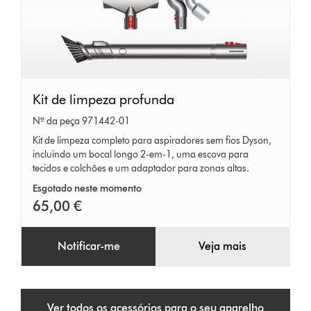
Kit
Kit de limpeza profunda
de
Nº da peça 971442-01
limpeza
Kit de limpeza completo para aspiradores sem fios Dyson,
incluindo um bocal longo 2-em-1, uma escova para
profunda
tecidos e colchões e um adaptador para zonas altas.
Esgotado neste momento
65,00 €
Notificar-me
Veja mais
Ver todos os acessórios para o seu aparelho