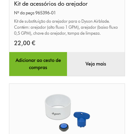
Kit de acessórios do arejador
de
Nº da peça 965396-01
acessórios
Kit de substituição do arejador para o Dyson Airblade.
do
Contém: arejador (alto fluxo 1 GPM), arejador (baixo fluxo
arejador
0,5 GPM), chave do arejador, tampa de limpeza.
22,00 €
Adicionar ao cesto de
Veja mais
compras