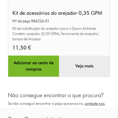
Kit
Kit de acessórios do arejador 0,35 GPM
de
Nº da peça 966224-01
acessórios
Kit de substituição do arejador para o Dyson Airblade.
do
Contém: arejador (0,35 GPM), ferramenta do arejador,
arejador
tampa de limpeza.
0,35
11,50 €
GPM
Adicionar ao cesto de
Veja mais
compras
Não consegue encontrar o que procura?
Se não conseguir encontrar a peça que procura,
contacte-nos
.