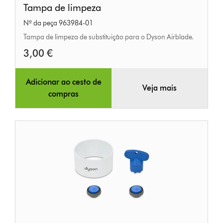
Tampa de limpeza
de
Nº da peça 963984-01
limpeza
Tampa de limpeza de substituição para o Dyson Airblade.
3,00 €
Adicionar ao cesto de
Veja mais
compras
Kit